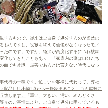
生するもので、従来はご自身で処分するのが当然の
るものですし、役割を終えて価値がなくなったモノ
ったのです。ですが、経済が高度化するにつれ核家
変化してきたこともあり、
「家庭内の事は自分たち
の面でも常識・最善であるとは言えない時代
になっ
事代行の一種です。忙しいお客様に代わって、弊社
回収品目は小物1点から一軒家まるごと、ゴミ屋敷に
収致します。
「重い、大きい、汚い、めんどくさ
等々のご事情により、ご自身で処分に困っているも