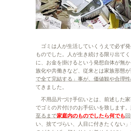
ゴミは人が生活していくうえで必ず発
ものでした。人が生き続ける限り出てく
に、お金を掛けるという発想自体が無か
族化や共働きなど、従来とは家族形態が
で全て完結する」事が、価値観や合理性
てきました。
不用品片づけ手伝いとは、前述した家
でゴミの片付けのお手伝いを致します。
至るまで
家庭内のものでしたら何でも
回
い、捨てづらい、人目に付きたくない」